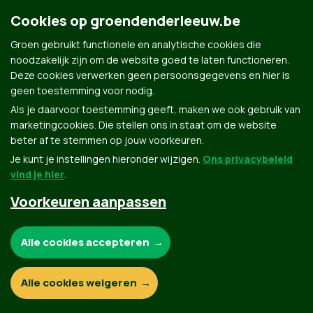
Cookies op groendenderleeuw.be
Groen gebruikt functionele en analytische cookies die
noodzakelijk zijn om de website goed te laten functioneren.
Deze cookies verwerken geen persoonsgegevens en hier is
geen toestemming voor nodig.
Als je daarvoor toestemming geeft, maken we ook gebruik van
Groen.be
marketingcookies. Die stellen ons in staat om de website
beter af te stemmen op jouw voorkeuren.
Je kunt je instellingen hieronder wijzigen.
Ons privacybeleid
Contact
Privacybeleid
vind je hier
.
Voorkeuren aanpassen
© Copyright Groen 2026 | Gemaakt met
NationBuilder
| Gebouwd door
Tectonica
Noodzakelijke cookies:
Alle cookies accepteren
Functionele en analytische cookies:
Alle cookies weigeren