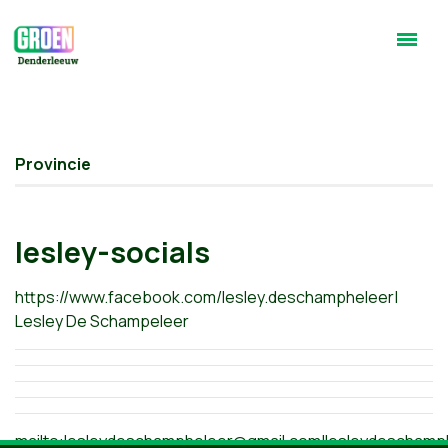
Provincie
lesley-socials
https://www.facebook.com/lesley.deschampheleer|
Lesley De Schampeleer
mailto:
lesleydeschampheleer@gmail.com
|
lesleydeschamp