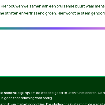
. Hier bouwen we samen aan een bruisende buurt waar mensen
 straten en verfrissend groen. Hier wordt je stem gehoord 
nBuilder
| Gebouwd door
Tectonica
ie noodzakelijk zijn om de website goed te laten functioneren. Dez
 is geen toestemming voor nodig.
bruik van marketingcookies. Die stellen ons in staat om de websit