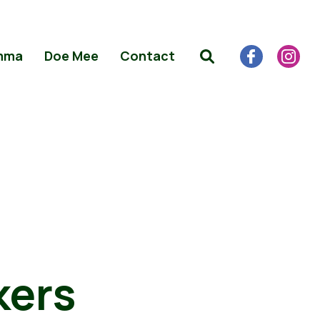
mma
Doe Mee
Contact
kers