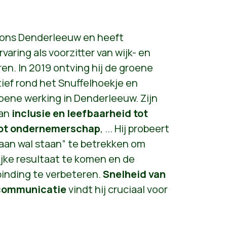
n ons Denderleeuw en heeft
varing als voorzitter van wijk- en
en. In 2019 ontving hij de groene
tief rond het Snuffelhoekje en
oene werking in Denderleeuw. Zijn
van
inclusie en leefbaarheid tot
tot ondernemerschap
, ... Hij probeert
e aan wal staan” te betrekken om
ijke resultaat te komen en de
binding te verbeteren.
Snelheid van
 communicatie
vindt hij cruciaal voor