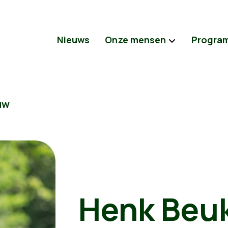
Nieuws
Onze mensen
Progra
uw
Henk Beu