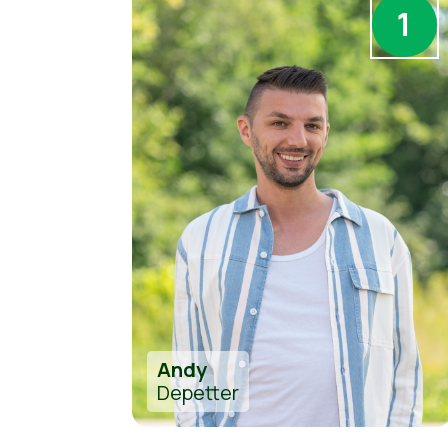
1
Andy
Depetter