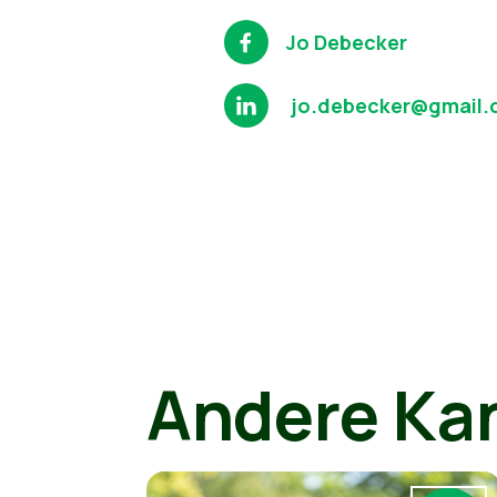
Jo Debecker
jo.debecker@gmail
Andere Ka