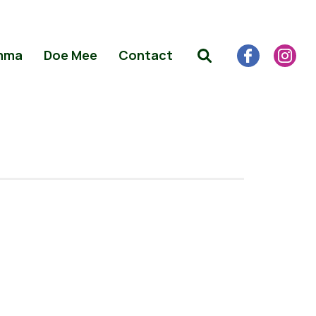
mma
Doe Mee
Contact