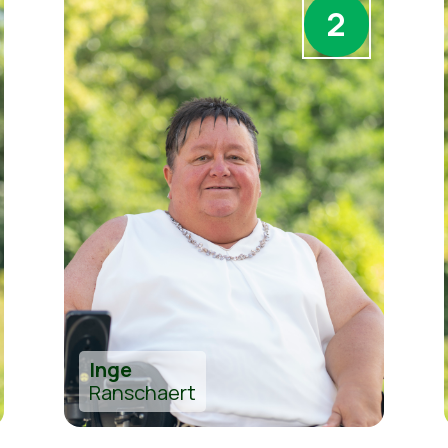
2
Inge
Ranschaert